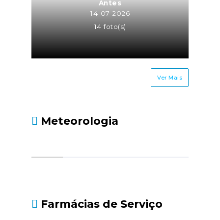
- https://www.seg-
Antes
social.pt/noticias/-/asset_publisher/kBZtOMZgs
14-07-2026
da-declaracao-de-i...
14 foto(s)
Ver Mais
Meteorologia
Farmácias de Serviço