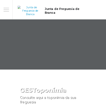
Junta de Freguesia de
Branca
GESToponímia
Consulte aqui a toponímia da sua
freguesia