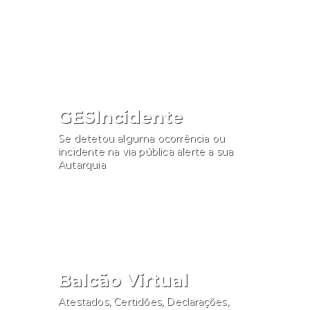
Consultar
GESIncidente
Se detetou alguma ocorrência ou
incidente na via pública alerte a sua
Autarquia
Participar
Balcão Virtual
Atestados, Certidões, Declarações,