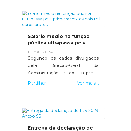
mais de 29 mil computadores
foram comprados.MAI tenta
manter equilíbrio entre deveres
de transparência e discrição
sobre detalhes de segurança.
Salário médio na função
Fonte: Expresso
pública ultrapassa pela
- https://expresso.pt/politica/eleicoes/europeias
primeira vez os dois mil
16-MAI-2024
euros brutos
2024/2024-05-20-europeias-
Segundo os dados divulgados
como-funciona-a-desmateria...
pela Direção-Geral da
Administração e do Emprego
Público, esta subida resultou do
Partilhar
Ver mais...
"efeito conjugado" da entrada e
saída de trabalhadores com
diferentes níveis salariais, de
medidas de valorização que
foram aprovadas e da
atualização do valor do salário
Entrega da declaração de