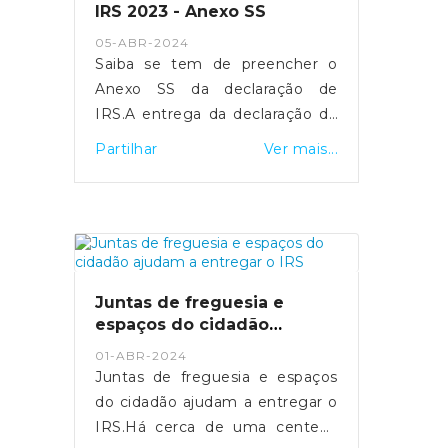
mínimo.Fonte: SIC Notícias
IRS 2023 - Anexo SS
- https://sicnoticias.pt/economia/2024-
05-ABR-2024
05-16-video-salario-medio-na-
Saiba se tem de preencher o
funcao-publica-ultrapassa-pela-
Anexo SS da declaração de
pri...
IRS.A entrega da declaração de
rendimentos de IRS referente
Partilhar
Ver mais...
ao ano 2023 realiza-se entre os
dias 1 de abril e 30 de junho.
Para os trabalhadores
independentes
economicamente dependentes,
a entrega do Anexo SS é
Juntas de freguesia e
fundamental para assegurar a
espaços do cidadão
sua proteção social em situação
ajudam a entregar o IRS
01-ABR-2024
de cessação da atividade.Quais
Juntas de freguesia e espaços
os objetivos do Anexo SS?O
do cidadão ajudam a entregar o
Anexo SS visa identificar as
IRS.Há cerca de uma centena
entidades contratantes de cada